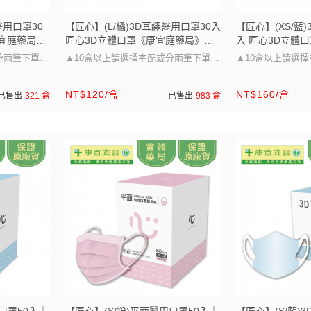
醫用口罩30
【匠心】(L/橘)3D耳繩醫用口罩30入
【匠心】(XS/藍
康宜庭藥局》
匠心3D立體口罩《康宜庭藥局》
入 匠心3D立體
《保證原廠貨》
庭藥局》《保證
分兩筆下單唷
▲10盒以上請選擇宅配或分兩筆下單唷
▲10盒以上請選
▲
▲
NT$120/盒
NT$160/盒
已售出
321 盒
已售出
983 盒
寸~
口罩大小可以參考圖片的尺寸~
口罩大小可以參考
兒童/成人皆
醫療級防護 多尺寸選擇，兒童/成人皆
醫療級防護 多尺寸
適用」
適用」