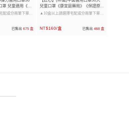
3D彈力醫用口罩50
【匠心】(M/藍)平面醫用口罩50入
口罩 兒童適用《康
兒童口罩《康宜庭藥局》《保證原廠
證原廠貨》
貨》
擇宅配或分兩筆下單唷
▲10盒以上請選擇宅配或分兩筆下單唷
▲
NT$160/盒
已售出
675 盒
已售出
468 盒
圖片的尺寸~
口罩大小可以參考圖片的尺寸~
選擇，兒童/成人皆
醫療級防護 多尺寸選擇，兒童/成人皆
適用」