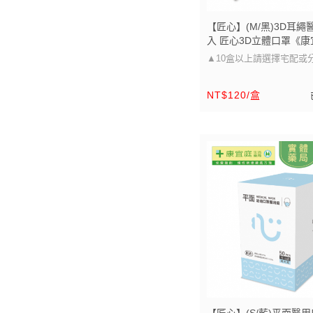
【匠心】(M/黑)3D耳繩
入 匠心3D立體口罩《
《保證原廠貨》
▲10盒以上請選擇宅配或
▲
NT$120/盒
口罩大小可以參考圖片的尺
醫療級防護 多尺寸選擇，
適用」