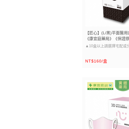
【匠心】(L/黑)平面醫用
《康宜庭藥局》《保證
▲10盒以上請選擇宅配或
▲
NT$160/盒
口罩大小可以參考圖片的尺
醫療級防護 多尺寸選擇，
適用」