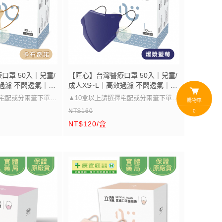
口罩 50入｜兒童/
【匠心】台灣醫療口罩 50入｜兒童/
效過濾 不悶透氣｜親
成人XS~L｜高效過濾 不悶透氣｜親
兒童口罩 3D立體
膚柔軟 久戴舒適 兒童口罩 3D立體
擇宅配或分兩筆下單唷
▲10盒以上請選擇宅配或分兩筆下單唷
購物車
口罩
NT$160
▲
0
NT$120/盒
圖片的尺寸~
口罩大小可以參考圖片的尺寸~
選擇，兒童/成人皆
醫療級防護 多尺寸選擇，兒童/成人皆
適用」