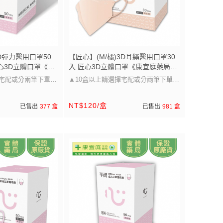
3D彈力醫用口罩50
【匠心】(M/橘)3D耳繩醫用口罩30
心3D立體口罩《康
入 匠心3D立體口罩《康宜庭藥局》
證原廠貨》
《保證原廠貨》
擇宅配或分兩筆下單唷
▲10盒以上請選擇宅配或分兩筆下單唷
▲
NT$120/盒
已售出
377 盒
已售出
981 盒
圖片的尺寸~
口罩大小可以參考圖片的尺寸~
選擇，兒童/成人皆
醫療級防護 多尺寸選擇，兒童/成人皆
適用」