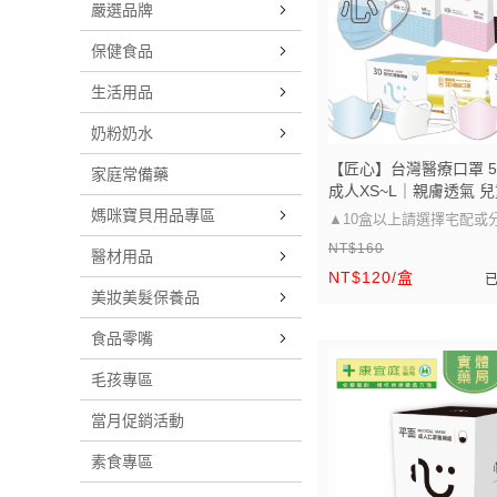
嚴選品牌
保健食品
生活用品
奶粉奶水
【匠心】台灣醫療口罩 5
家庭常備藥
成人XS~L｜親膚透氣 兒
立體口罩
媽咪寶貝用品專區
▲10盒以上請選擇宅配或
NT$160
▲
醫材用品
NT$120/盒
口罩大小可以參考圖片的尺
美妝美髮保養品
醫療級防護 多尺寸選擇，
食品零嘴
適用」
毛孩專區
當月促銷活動
素食專區