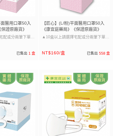
平面醫用口罩50入
【匠心】(L/粉)平面醫用口罩50入
《保證原廠貨》
《康宜庭藥局》《保證原廠貨》
擇宅配或分兩筆下單唷
▲10盒以上請選擇宅配或分兩筆下單唷
▲
NT$160/盒
已售出
1 盒
已售出
558 盒
圖片的尺寸~
口罩大小可以參考圖片的尺寸~
選擇，兒童/成人皆
醫療級防護 多尺寸選擇，兒童/成人皆
適用」