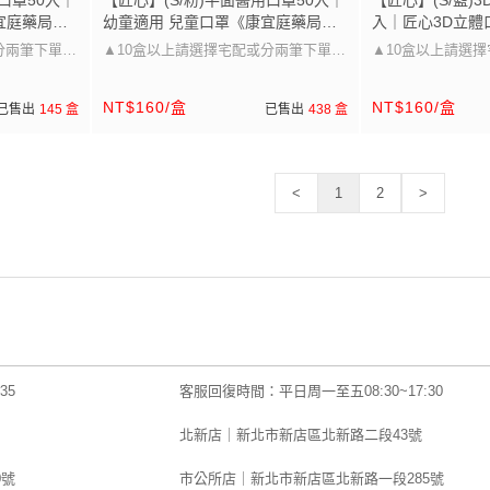
口罩50入｜
【匠心】(S/粉)平面醫用口罩50入｜
【匠心】(S/藍)
宜庭藥局》
幼童適用 兒童口罩《康宜庭藥局》
入｜匠心3D立體
《保證原廠貨》
宜庭藥局》《保
分兩筆下單唷
▲10盒以上請選擇宅配或分兩筆下單唷
▲10盒以上請選
▲
▲
NT$160/盒
NT$160/盒
已售出
145 盒
已售出
438 盒
寸~
口罩大小可以參考圖片的尺寸~
口罩大小可以參考
兒童/成人皆
醫療級防護 多尺寸選擇，兒童/成人皆
醫療級防護 多尺寸
適用」
適用」
<
1
2
>
35
客服回復時間：平日周一至五08:30~17:30
北新店｜新北市新店區北新路二段43號
0號
市公所店｜新北市新店區北新路一段285號