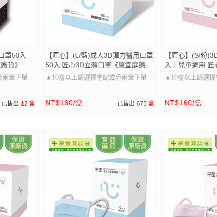
口罩50入
【匠心】(L/藍)成人3D彈力醫用口罩
【匠心】(S/粉)
原廠貨》
50入 匠心3D立體口罩《康宜庭藥
入｜兒童適用 匠
局》《保證原廠貨》
宜庭藥局》《保
分兩筆下單唷
▲10盒以上請選擇宅配或分兩筆下單唷
▲10盒以上請選
▲
▲
NT$160/盒
NT$160/盒
已售出
12 盒
已售出
675 盒
寸~
口罩大小可以參考圖片的尺寸~
口罩大小可以參考
兒童/成人皆
醫療級防護 多尺寸選擇，兒童/成人皆
醫療級防護 多尺寸
適用」
適用」