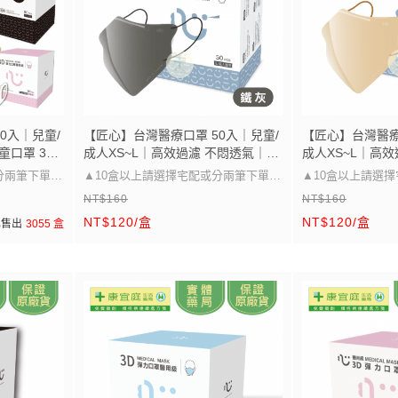
0入｜兒童/
【匠心】台灣醫療口罩 50入｜兒童/
【匠心】台灣醫療
童口罩 3D
成人XS~L｜高效過濾 不悶透氣｜親
成人XS~L｜高
膚柔軟 久戴舒適 兒童口罩 3D立體
膚柔軟 久戴舒適 
分兩筆下單唷
▲10盒以上請選擇宅配或分兩筆下單唷
▲10盒以上請選
口罩
口罩
NT$160
NT$160
▲
▲
NT$120/盒
NT$120/盒
已售出
3055 盒
寸~
口罩大小可以參考圖片的尺寸~
口罩大小可以參考
兒童/成人皆
醫療級防護 多尺寸選擇，兒童/成人皆
醫療級防護 多尺寸
適用」
適用」