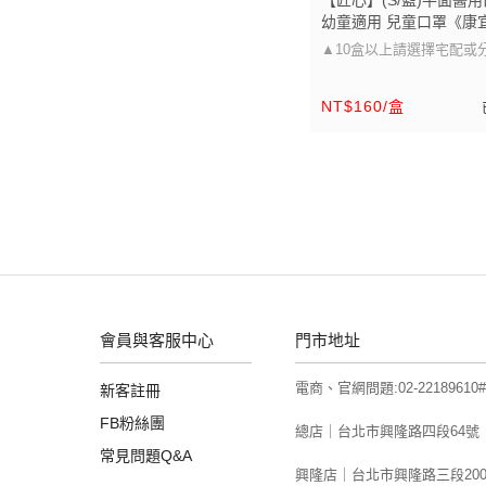
【匠心】(S/藍)平面醫用
幼童適用 兒童口罩《康
《保證原廠貨》
▲10盒以上請選擇宅配或
▲
NT$160/盒
口罩大小可以參考圖片的尺
醫療級防護 多尺寸選擇，
適用」
會員與客服中心
門市地址
電商、官網問題:02-22189610#
新客註冊
FB粉絲團
總店｜台北市興隆路四段64號
常見問題Q&A
興隆店｜台北市興隆路三段20