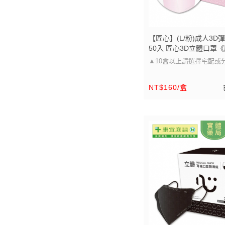
【匠心】(L/粉)成人3D
50入 匠心3D立體口罩
局》《保證原廠貨》
▲10盒以上請選擇宅配或
▲
NT$160/盒
口罩大小可以參考圖片的尺
醫療級防護 多尺寸選擇，
適用」