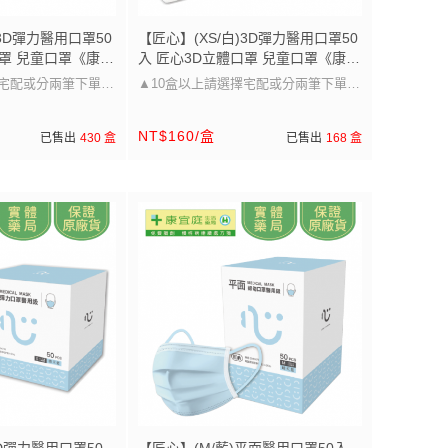
)3D彈力醫用口罩50
【匠心】(XS/白)3D彈力醫用口罩50
口罩 兒童口罩《康宜
入 匠心3D立體口罩 兒童口罩《康宜
原廠貨》
庭藥局》《保證原廠貨》
擇宅配或分兩筆下單唷
▲10盒以上請選擇宅配或分兩筆下單唷
▲
NT$160/盒
已售出
430 盒
已售出
168 盒
圖片的尺寸~
口罩大小可以參考圖片的尺寸~
選擇，兒童/成人皆
醫療級防護 多尺寸選擇，兒童/成人皆
適用」