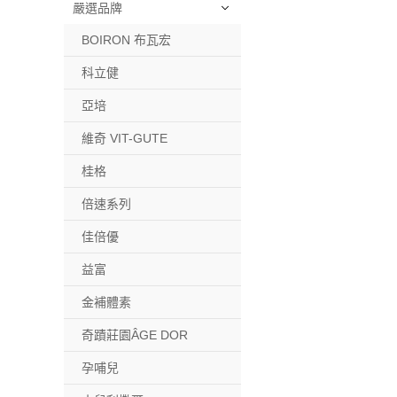
嚴選品牌
BOIRON 布瓦宏
科立健
亞培
維奇 VIT-GUTE
桂格
倍速系列
佳倍優
益富
金補體素
奇蹟莊園ÂGE DOR
孕哺兒