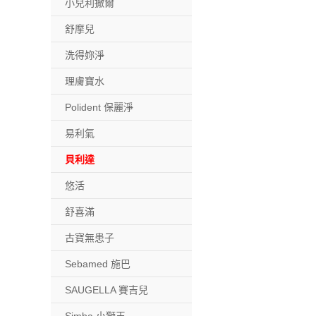
小兒利撒爾
舒摩兒
洗得妳淨
理膚寶水
Polident 保麗淨
易利氣
貝利達
悠活
舒喜滿
古寶無患子
Sebamed 施巴
SAUGELLA 賽吉兒