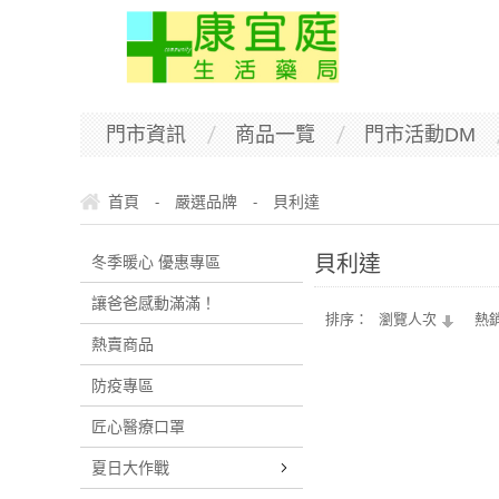
門市資訊
商品一覽
門市活動DM
首頁
嚴選品牌
貝利達
-
-
貝利達
冬季暖心 優惠專區
讓爸爸感動滿滿！
排序：
瀏覽人次
熱
熱賣商品
防疫專區
匠心醫療口罩
夏日大作戰