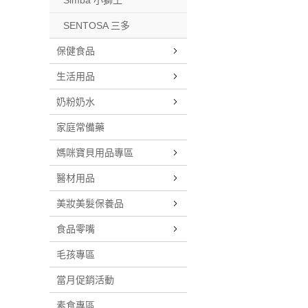
Simba 小獅王
SENTOSA 三多
保健食品
生活用品
奶粉奶水
家庭常備藥
媽咪寶貝用品專區
醫材用品
美妝美髮保養品
食品零嘴
毛孩專區
當月促銷活動
素食專區