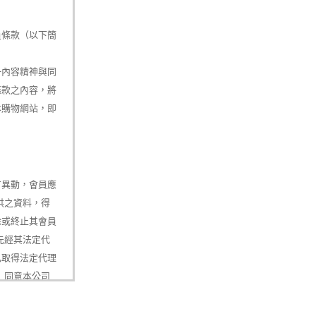
員條款（以下簡
一內容精神與同
條款之內容，將
本購物網站，即
有異動，會員應
供之資料，得
除或終止其會員
先經其法定代
已取得法定代理
）同意本公司
間交易往來、消
站提供服務之地