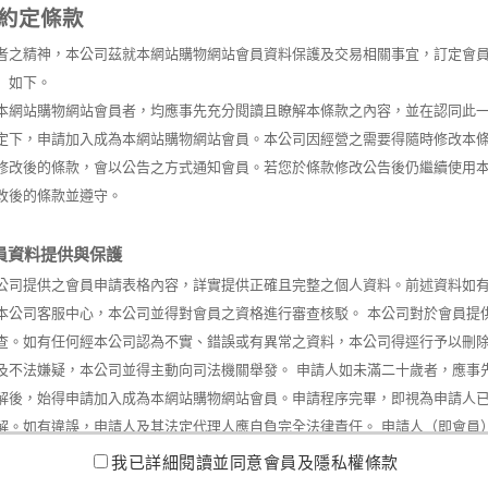
約定條款
者之精神，本公司茲就本網站購物網站會員資料保護及交易相關事宜，訂定會
）如下。
本網站購物網站會員者，均應事先充分閱讀且瞭解本條款之內容，並在認同此
定下，申請加入成為本網站購物網站會員。本公司因經營之需要得隨時修改本
修改後的條款，會以公告之方式通知會員。若您於條款修改公告後仍繼續使用
改後的條款並遵守。
員資料提供與保護
公司提供之會員申請表格內容，詳實提供正確且完整之個人資料。前述資料如
本公司客服中心，本公司並得對會員之資格進行審查核駁。 本公司對於會員提
查。如有任何經本公司認為不實、錯誤或有異常之資料，本公司得逕行予以刪
及不法嫌疑，本公司並得主動向司法機關舉發。 申請人如未滿二十歲者，應事
解後，始得申請加入成為本網站購物網站會員。申請程序完畢，即視為申請人
解。如有違誤，申請人及其法定代理人應自負完全法律責任。 申請人（即會員
使用本網站各項服務而蒐集到會員之個人資料，該等資料將會在會員與本公司
我已詳細閱讀並同意會員及隱私權條款
、行銷本公司或關係企業的產品服務及經營本公司營業項目等目的下，於本網