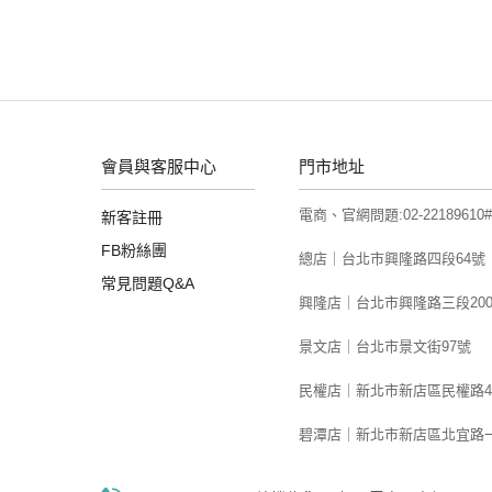
區內處理利用
業、物流通路
料或請求停止
資格，將無法
第二條：密
會員與客服中心
門市地址
申請人於閱讀
會員資格並可
電商、官網問題:02-22189610#
新客註冊
為維持會員個
FB粉絲團
以同一個會員
總店｜台北市興隆路四段64號
常見問題Q&A
全的責任。同
興隆店｜台北市興隆路三段20
如有發生帳號
接獲消費者通
景文店｜台北市景文街97號
負有任何形式
民權店｜新北市新店區民權路48
負責。本公司
範圍內提供相
碧潭店｜新北市新店區北宜路一
載之特定目的
秉持誠信原則