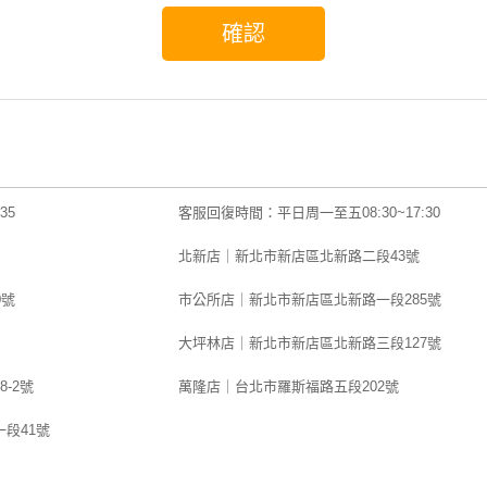
，直到本網站停止服務為止，並僅在前述目的範圍內，將會員個人資料提供給
商、受本公司委託處理事務之第三人利用。會員得請求查詢、閱覽、複製、補
蒐集、處理、利用或刪除資料。個人資料應完整填寫，如填寫不實或不完整，
享有活動訊息傳遞、行銷商品及提供服務等之權益。
碼與帳號的保護
完本條款後，按下「同意」之按鍵經完成申請加入或登錄程序後，即取得本網
取得一帳號及密碼，作為日後進入本網站之憑證。本網站並依密碼與帳號作為
35
客服回復時間：平日周一至五08:30~17:30
人之權益，已取得網路登錄權之本網站購物網站會員均應自行維持其密碼與帳
帳號和密碼使用會員服務所進行的所有行為，都將被認為是這位會員本人的行
北新店｜新北市新店區北新路二段43號
時本網站將依相關法令辦理安全維護事項，防止個人資料被竊取、竄改、毀損
0號
市公所店｜新北市新店區北新路一段285號
及密碼外洩、盜用或有其他影響密碼或帳號安全情事者，會員應立即通知本公
知後，停止該進行交易之處理及利用或採取其他保護之措施，但上述通知不代
大坪林店｜新北市新店區北新路三段127號
之賠償或補償的責任。 前項情事除因本公司故意或重大過失所致之損害者外，
-2號
萬隆店｜台北市羅斯福路五段202號
經消費者請求提供被冒用期間之交易資訊相關資料，經確認身分無誤後，本網
關資料，以防止損害擴大。對於消費者個人資料之蒐集、處理及利用，本公司
段41號
之相關範圍內，以誠實信用方法為之。特定目的消失或期限屆滿時之個人資料
，謹慎辦理。