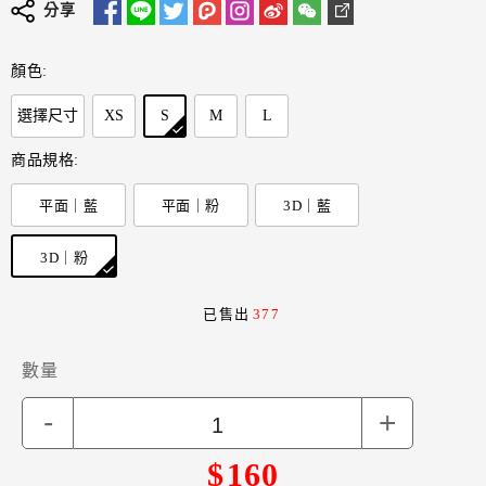
分享
顏色:
選擇尺寸
XS
S
M
L
商品規格:
平面｜藍
平面｜粉
3D｜藍
3D｜粉
已售出
377
數量
-
+
$
160