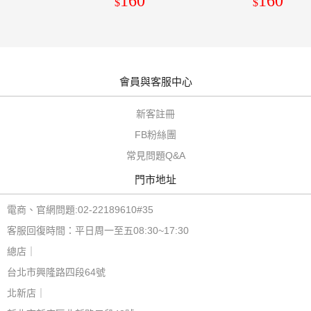
0
160
160
$
$
廠
局》《保證原廠貨》
會員與客服中心
新客註冊
FB粉絲團
常見問題Q&A
門市地址
電商、官網問題:02-22189610#35
客服回復時間：平日周一至五08:30~17:30
總店｜
台北市興隆路四段64號
北新店｜