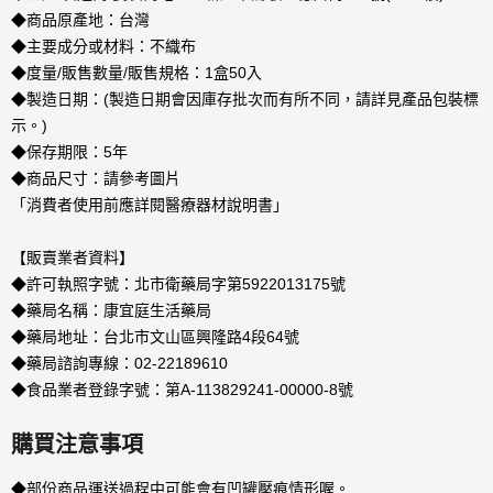
◆商品原產地：台灣
◆主要成分或材料：不織布
◆度量/販售數量/販售規格：1盒50入
◆製造日期：(製造日期會因庫存批次而有所不同，請詳見產品包裝標
示。)
◆保存期限：5年
◆商品尺寸：請參考圖片
「消費者使用前應詳閱醫療器材說明書」
【販賣業者資料】
◆許可執照字號：北市衛藥局字第5922013175號
◆藥局名稱：康宜庭生活藥局
◆藥局地址：台北市文山區興隆路4段64號
◆藥局諮詢專線：02-22189610
◆食品業者登錄字號：第A-113829241-00000-8號
購買注意事項
◆部份商品運送過程中可能會有凹罐壓痕情形喔。