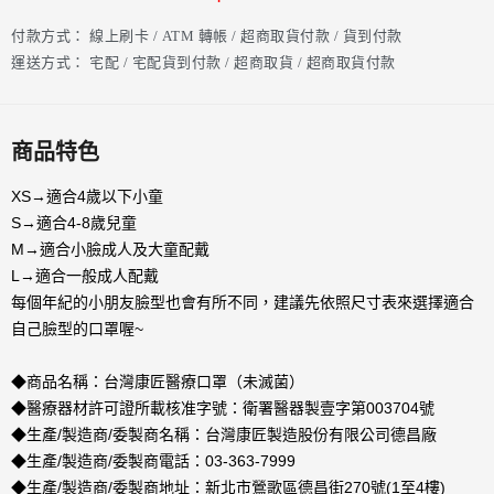
付款方式：
線上刷卡 / ATM 轉帳 / 超商取貨付款 / 貨到付款
運送方式：
宅配 / 宅配貨到付款 / 超商取貨 / 超商取貨付款
商品特色
XS→適合4歲以下小童
S→適合4-8歲兒童
M→適合小臉成人及大童配戴
L→適合一般成人配戴
每個年紀的小朋友臉型也會有所不同，建議先依照尺寸表來選擇適合
自己臉型的口罩喔~
◆商品名稱：台灣康匠醫療口罩（未滅菌）
◆醫療器材許可證所載核准字號：衛署醫器製壹字第003704號
◆生產/製造商/委製商名稱：台灣康匠製造股份有限公司德昌廠
◆生產/製造商/委製商電話：03-363-7999
◆生產/製造商/委製商地址：新北市鶯歌區德昌街270號(1至4樓)